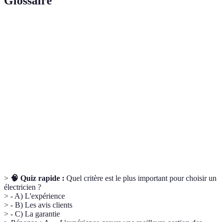
Glossaire
Terme
Définition
Reconnu Garant de l’Environnement –
RGE
certification en matière d’économie d’énergie.
Document détaillant les prestations et les coûts
Devis
associés aux travaux à réaliser.
Accréditation attestant les compétences et
Certification
qualifications d'un professionnel dans un domaine
spécifique.
>
🧠 Quiz rapide :
Quel critère est le plus important pour choisir un
électricien ?
> - A) L'expérience
> - B) Les avis clients
> - C) La garantie