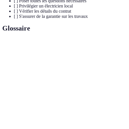
[ ] Poser toutes les questions nécessaires
[ ] Privilégier un électricien local
[ ] Vérifier les détails du contrat
[ ] S'assurer de la garantie sur les travaux
Glossaire
Terme
Définition
Règlementation française sur les installations
Norme NF C
électriques pour assurer leur sécurité et leur
15-100
conformité.
Assurance
Assurance couvrant les dommages causés à autrui
responsabilité
lors de l'exercice d'une activité professionnelle.
civile
Garantie obligatoire pour les travaux affectant la
Garantie
solidité et la sécurité d'une installation pendant 10
décennale
ans après leur réalisation.