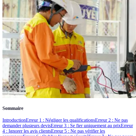
Sommaire
Introduction
Erreur 1 : Négliger les qualifications
Erreur 2 : Ne pas
demander plusieurs devis
Erreur 3 : Se fier uniquement au prix
Erreur
4 : Ignorer les avis clients
Erreur 5 : Ne pas vérifier les