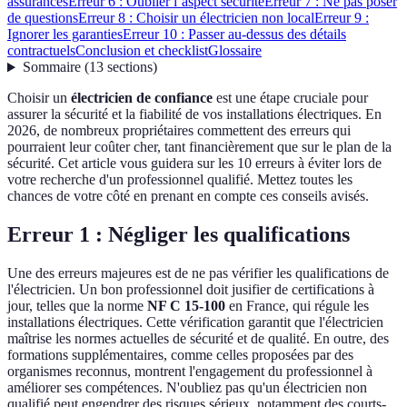
assurances
Erreur 6 : Oublier l’aspect sécurité
Erreur 7 : Ne pas poser
de questions
Erreur 8 : Choisir un électricien non local
Erreur 9 :
Ignorer les garanties
Erreur 10 : Passer au-dessus des détails
contractuels
Conclusion et checklist
Glossaire
Sommaire
(
13
sections
)
Choisir un
électricien de confiance
est une étape cruciale pour
assurer la sécurité et la fiabilité de vos installations électriques. En
2026, de nombreux propriétaires commettent des erreurs qui
pourraient leur coûter cher, tant financièrement que sur le plan de la
sécurité. Cet article vous guidera sur les 10 erreurs à éviter lors de
votre recherche d'un professionnel qualifié. Mettez toutes les
chances de votre côté en prenant en compte ces conseils avisés.
Erreur 1 : Négliger les qualifications
Une des erreurs majeures est de ne pas vérifier les qualifications de
l'électricien. Un bon professionnel doit jusifier de certifications à
jour, telles que la norme
NF C 15-100
en France, qui régule les
installations électriques. Cette vérification garantit que l'électricien
maîtrise les normes actuelles de sécurité et de qualité. En outre, des
formations supplémentaires, comme celles proposées par des
organismes reconnus, montrent l'engagement du professionnel à
améliorer ses compétences. N'oubliez pas qu'un électricien non
qualifié peut engendrer des risques sérieux, notamment des courts-