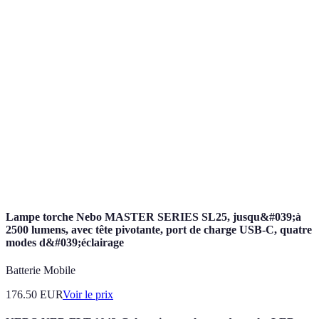
Terme
Définition
Détail des diplômes et certifications d'un
Qualification
électricien.
Estimation détaillée des coûts des travaux
Devis
proposés.
Protection légale en cas de dommages causés par
Assurance
le professionnel.
Lampe torche Nebo MASTER SERIES SL25, jusqu&#039;à
2500 lumens, avec tête pivotante, port de charge USB-C, quatre
modes d&#039;éclairage
Batterie Mobile
176.50
EUR
Voir le prix