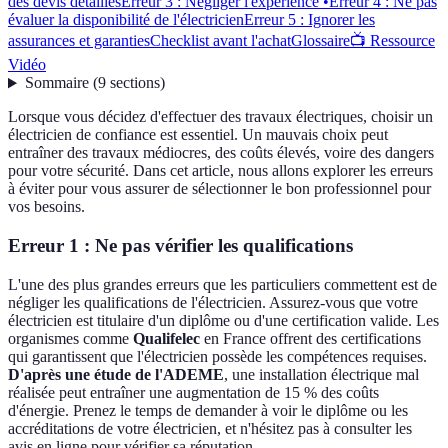
des devis détaillés
Erreur 3 : Négliger l'expérience •
Erreur 4 : Ne pas
évaluer la disponibilité de l'électricien
Erreur 5 : Ignorer les
assurances et garanties
Checklist avant l'achat
Glossaire
📺 Ressource
Vidéo
Sommaire
(
9
sections
)
Lorsque vous décidez d'effectuer des travaux électriques, choisir un
électricien de confiance est essentiel. Un mauvais choix peut
entraîner des travaux médiocres, des coûts élevés, voire des dangers
pour votre sécurité. Dans cet article, nous allons explorer les erreurs
à éviter pour vous assurer de sélectionner le bon professionnel pour
vos besoins.
Erreur 1 : Ne pas vérifier les qualifications
L'une des plus grandes erreurs que les particuliers commettent est de
négliger les qualifications de l'électricien. Assurez-vous que votre
électricien est titulaire d'un diplôme ou d'une certification valide. Les
organismes comme
Qualifelec
en France offrent des certifications
qui garantissent que l'électricien possède les compétences requises.
D'après une étude de l'ADEME
, une installation électrique mal
réalisée peut entraîner une augmentation de 15 % des coûts
d'énergie. Prenez le temps de demander à voir le diplôme ou les
accréditations de votre électricien, et n'hésitez pas à consulter les
avis en ligne pour vérifier sa réputation.