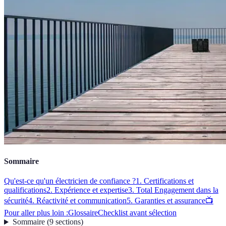
Sommaire
Qu'est-ce qu'un électricien de confiance ?
1. Certifications et
qualifications
2. Expérience et expertise
3. Total Engagement dans la
sécurité
4. Réactivité et communication
5. Garanties et assurance
📺
Pour aller plus loin :
Glossaire
Checklist avant sélection
Sommaire
(
9
sections
)