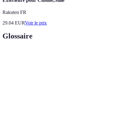
Extérieure pour Cuisine,Salle
Rakuten FR
29.04
EUR
Voir le prix
Glossaire
Terme
Définition
Certification professionnelle qui atteste de la
Qualifelec
compétence d’un électricien.
Diplôme professionnel attestant des compétences
Bac Pro
dans un domaine spécifique, comme
l’électrotechnique.
Système électrique utilisant des technologies
Électricité
avancées pour améliorer l’efficacité et le confort des
intelligente
usages.*