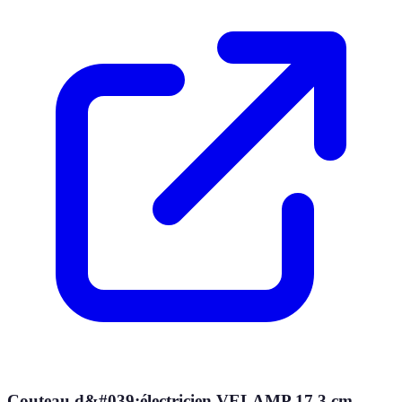
Couteau d&#039;électricien VELAMP 17,3 cm –