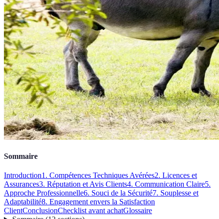
Sommaire
Introduction
1. Compétences Techniques Avérées
2. Licences et
Assurances
3. Réputation et Avis Clients
4. Communication Claire
5.
Approche Professionnelle
6. Souci de la Sécurité
7. Souplesse et
Adaptabilité
8. Engagement envers la Satisfaction
Client
Conclusion
Checklist avant achat
Glossaire