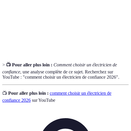
Assurance
Couverture qui protège en cas de dommages
Responsabilité
causés à autrui lors de travaux.
Civile
Document détaillant le coût estimé des travaux
Devis
à réaliser.
>
📺 Pour aller plus loin :
Comment choisir un électricien de
confiance
, une analyse complète de ce sujet. Recherchez sur
YouTube : "comment choisir un électricien de confiance 2026".
📺
Pour aller plus loin :
comment choisir un électricien de
confiance 2026
sur YouTube