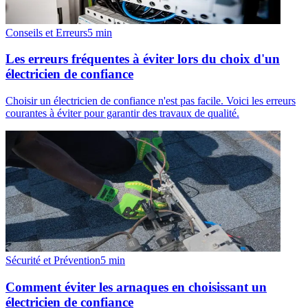
Conseils et Erreurs
5
min
Les erreurs fréquentes à éviter lors du choix d'un
électricien de confiance
Choisir un électricien de confiance n'est pas facile. Voici les erreurs
courantes à éviter pour garantir des travaux de qualité.
Sécurité et Prévention
5
min
Comment éviter les arnaques en choisissant un
électricien de confiance