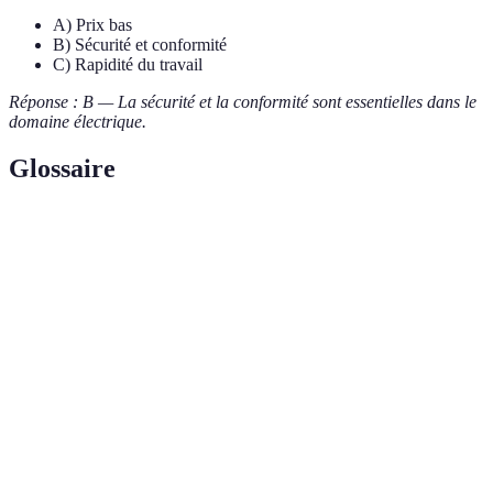
A) Prix bas
B) Sécurité et conformité
C) Rapidité du travail
Réponse : B — La sécurité et la conformité sont essentielles dans le
domaine électrique.
Glossaire
Terme
Définition
Normes
Règlementations établies pour assurer la sécurité
électriques
des installations électriques.
Certificat de
Document attestant qu'une installation répond
conformité
aux normes en vigueur.
Économie
Réduction de la consommation d'énergie par des
d'énergie
installations efficaces.