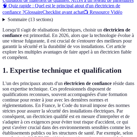
Utilisation de matériels de qualité
8. Accès à un réseau de partenaires
🧠 Quiz rapide : Quel est le principal atout d'un électricien de
confiance ?
Glossaire
Checklist avant achat
📺 Ressource Vidéo
Sommaire
(
13
sections
)
Lorsqu'il s'agit de réalisations électriques, choisir un
électricien de
confiance
est primordial. En 2026, alors que la technologie évolue à
une vitesse fulgurante, il est crucial de s'entourer des meilleurs pour
garantir la sécurité et la durabilité de vos installations. Cet article
explore les multiples avantages de faire appel à un électricien fiable
et compétent.
1. Expertise technique et qualification
L'un des principaux atouts d'un
électricien de confiance
réside dans
son expertise technique. Ces professionnels disposent de
qualifications reconnues, souvent accompagnées d'une formation
continue pour rester à jour avec les dernières normes et
réglementations. En France, le Code du travail impose des normes
strictes pour assurer la sécurité des installations électriques. Par
conséquent, un électricien qualifié est en mesure d'interpréter et de
s'adapter à ces exigences pour éviter tout risque d'accident, ce qui
peut s'avérer crucial dans des environnements sensibles comme les
établissements publics ou les structures de santé. Par exemple, selon