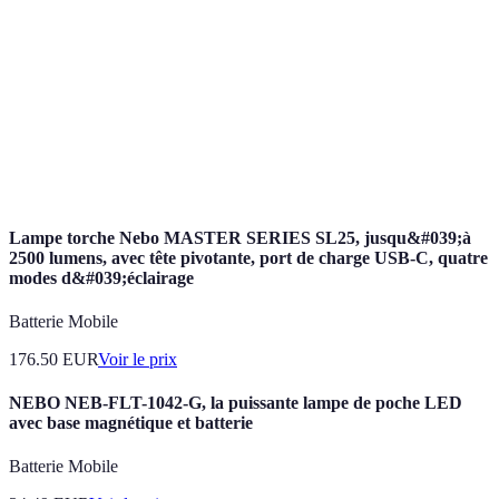
artisans dans le bâtiment en France.
Habilité
Certification requise pour les professionnels
électrique
réalisant des installations électriques.
Responsabilité
Assurance qui couvre les dommages causés à
civile
autrui durant l’exécution des travaux.
professionnelle
Lampe torche Nebo MASTER SERIES SL25, jusqu&#039;à
2500 lumens, avec tête pivotante, port de charge USB-C, quatre
modes d&#039;éclairage
Batterie Mobile
176.50
EUR
Voir le prix
NEBO NEB-FLT-1042-G, la puissante lampe de poche LED
avec base magnétique et batterie
Batterie Mobile