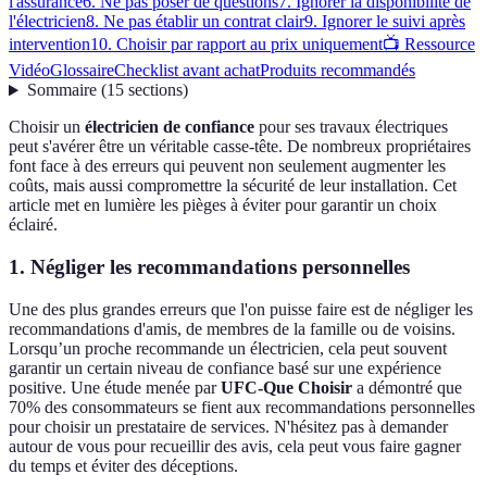
l'assurance
6. Ne pas poser de questions
7. Ignorer la disponibilité de
l'électricien
8. Ne pas établir un contrat clair
9. Ignorer le suivi après
intervention
10. Choisir par rapport au prix uniquement
📺 Ressource
Vidéo
Glossaire
Checklist avant achat
Produits recommandés
Sommaire
(
15
sections
)
Choisir un
électricien de confiance
pour ses travaux électriques
peut s'avérer être un véritable casse-tête. De nombreux propriétaires
font face à des erreurs qui peuvent non seulement augmenter les
coûts, mais aussi compromettre la sécurité de leur installation. Cet
article met en lumière les pièges à éviter pour garantir un choix
éclairé.
1. Négliger les recommandations personnelles
Une des plus grandes erreurs que l'on puisse faire est de négliger les
recommandations d'amis, de membres de la famille ou de voisins.
Lorsqu’un proche recommande un électricien, cela peut souvent
garantir un certain niveau de confiance basé sur une expérience
positive. Une étude menée par
UFC-Que Choisir
a démontré que
70% des consommateurs se fient aux recommandations personnelles
pour choisir un prestataire de services. N'hésitez pas à demander
autour de vous pour recueillir des avis, cela peut vous faire gagner
du temps et éviter des déceptions.