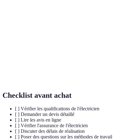
Négliger
Risques
Demander
Élevée
assurance
financiers
police
Discuter
Ignorer délais
Retards
Moyenne
calendrier
Ne pas poser
Mauvaise
Préparer une
Élevée
questions
communication
liste
Évaluer
Mauvaise
Choisir sur le prix
rapport
Élevée
qualité
qualité-prix
Checklist avant achat
[ ] Vérifier les qualifications de l'électricien
[ ] Demander un devis détaillé
[ ] Lire les avis en ligne
[ ] Vérifier l'assurance de l'électricien
[ ] Discuter des délais de réalisation
[ ] Poser des questions sur les méthodes de travail