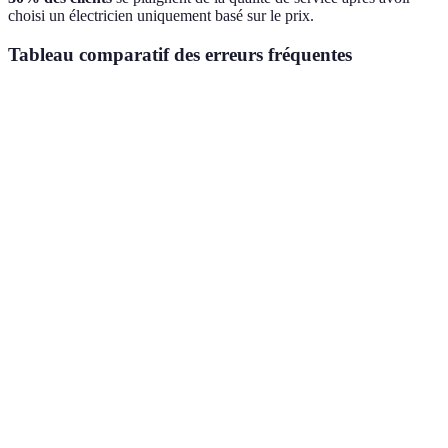
choisi un électricien uniquement basé sur le prix.
Tableau comparatif des erreurs fréquentes
Erreur
Conséquence
Solution
Importan
Ignorer
Risque pour la
Vérifier
Élevée
qualifications
sécurité
licences
Demander
Pas de devis
Coûts
hypothèses
Élevée
détaillés
imprévus
claires
Recommandations
Manque
Chercher avis
Élevée
orales seules
d'objectivité
en ligne
Oublier avis en
Décisions mal
Lire
Élevée
ligne
informées
commentaires