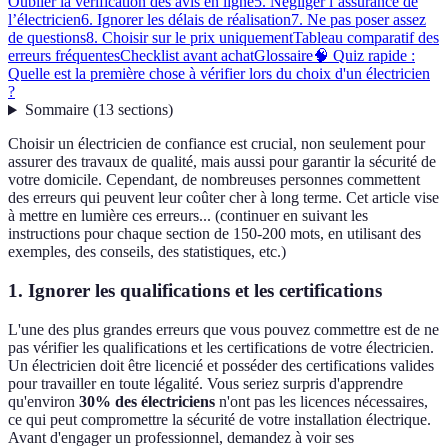
Oublier la vérification des avis en ligne
5. Négliger l’assurance de
l’électricien
6. Ignorer les délais de réalisation
7. Ne pas poser assez
de questions
8. Choisir sur le prix uniquement
Tableau comparatif des
erreurs fréquentes
Checklist avant achat
Glossaire
🧠 Quiz rapide :
Quelle est la première chose à vérifier lors du choix d'un électricien
?
Sommaire
(
13
sections
)
Choisir un électricien de confiance est crucial, non seulement pour
assurer des travaux de qualité, mais aussi pour garantir la sécurité de
votre domicile. Cependant, de nombreuses personnes commettent
des erreurs qui peuvent leur coûter cher à long terme. Cet article vise
à mettre en lumière ces erreurs... (continuer en suivant les
instructions pour chaque section de 150-200 mots, en utilisant des
exemples, des conseils, des statistiques, etc.)
1. Ignorer les qualifications et les certifications
L'une des plus grandes erreurs que vous pouvez commettre est de ne
pas vérifier les qualifications et les certifications de votre électricien.
Un électricien doit être licencié et posséder des certifications valides
pour travailler en toute légalité. Vous seriez surpris d'apprendre
qu'environ
30% des électriciens
n'ont pas les licences nécessaires,
ce qui peut compromettre la sécurité de votre installation électrique.
Avant d'engager un professionnel, demandez à voir ses