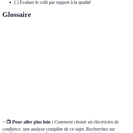
[ ] Évaluer le coût par rapport à la qualité
Glossaire
Terme
Définition
Reconnaissance officielle de la compétence d'un
Certification
professionnel dans un domaine spécifique, ici
l'électricité.
Estimation des coûts et des délais pour un service
Devis
spécifique, permettant de comparer les offres.
Contrat qui protège contre les risques financiers
Assurance
liés à des incidents, essentiel pour tout travailleur.
>
📺 Pour aller plus loin :
Comment choisir un électricien de
confiance
, une analyse complète de ce sujet. Recherchez sur