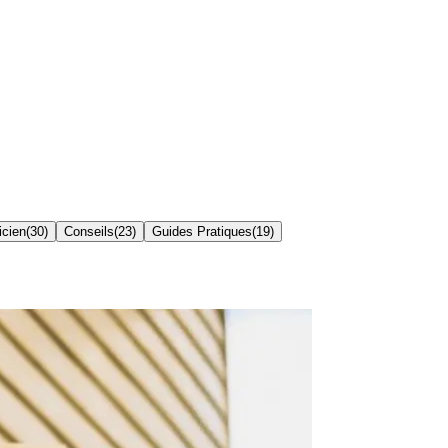
icien
(
30
)
Conseils
(
23
)
Guides Pratiques
(
19
)